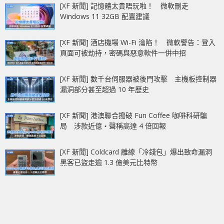
[XF 新聞] 記憶體太貴唔玩啦！ 微軟刪走
Windows 11 32GB 配置建議
[XF 新聞] 酒店機場 Wi-Fi 淪陷！ 微軟警告：登入
頁面可被劫持，密碼與惡意軟件一併中招
[XF 新聞] 數千台伺服器被後門攻擊 主機板控制器
漏洞部分甚至超過 10 年歷史
[XF 新聞] 港澳聯合搗破 Fun Coffee 咖啡科研騙
局 涉款近億‧聲稱高達 4 倍回報
[XF 新聞] Coldcard 離線「冷錢包」爆出致命漏洞
黑客已盜走逾 1.3 億美元比特幣