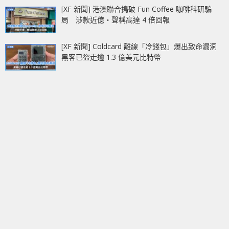
[XF 新聞] 港澳聯合搗破 Fun Coffee 咖啡科研騙
局 涉款近億‧聲稱高達 4 倍回報
[XF 新聞] Coldcard 離線「冷錢包」爆出致命漏洞
黑客已盜走逾 1.3 億美元比特幣