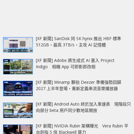
[XF 新聞] SanDisk 同 SK hynix 推出 HBF 標準
512GB‧最高 3TB/s‧主攻 AI 記憶體
[XF 新聞] Adobe 將生成式 AI 塞入 Project
Indigo 相機 App 可即影即改相
[XF 新聞] Winamp 夥拍 Deezer 準備強勢回歸
2027 上半年登場‧重新定義串流音樂播放器
[XF 新聞] Android Auto 終於加入車速表 現階段只
向部分 beta 用戶同少數地區開放
[XF 新聞] NVIDIA Rubin 架構曝光 Vera Rubin 平
台劍指 5 倍 Blackwell 算力