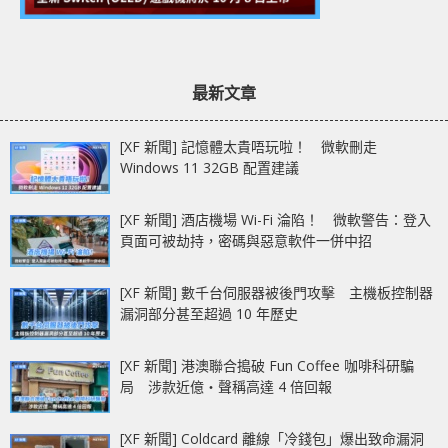
最新文章
[XF 新聞] 記憶體太貴唔玩啦！ 微軟刪走
Windows 11 32GB 配置建議
[XF 新聞] 酒店機場 Wi-Fi 淪陷！ 微軟警告：登入
頁面可被劫持，密碼與惡意軟件一併中招
[XF 新聞] 數千台伺服器被後門攻擊 主機板控制器
漏洞部分甚至超過 10 年歷史
[XF 新聞] 港澳聯合搗破 Fun Coffee 咖啡科研騙
局 涉款近億‧聲稱高達 4 倍回報
[XF 新聞] Coldcard 離線「冷錢包」爆出致命漏洞