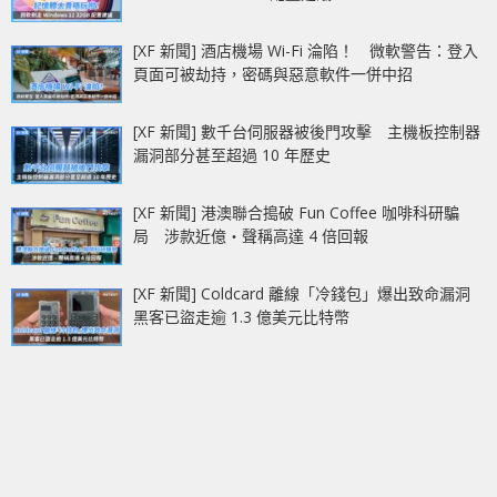
[XF 新聞] 酒店機場 Wi-Fi 淪陷！ 微軟警告：登入
頁面可被劫持，密碼與惡意軟件一併中招
[XF 新聞] 數千台伺服器被後門攻擊 主機板控制器
漏洞部分甚至超過 10 年歷史
[XF 新聞] 港澳聯合搗破 Fun Coffee 咖啡科研騙
局 涉款近億‧聲稱高達 4 倍回報
[XF 新聞] Coldcard 離線「冷錢包」爆出致命漏洞
黑客已盜走逾 1.3 億美元比特幣