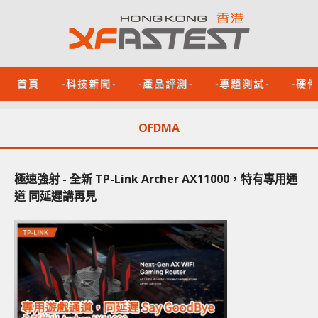
首頁
-科技新聞-
-產品評測-
-專題測試-
-硬
OFDMA
極速強射 - 全新 TP-Link Archer AX11000，特有專用通
道 同延遲講再見