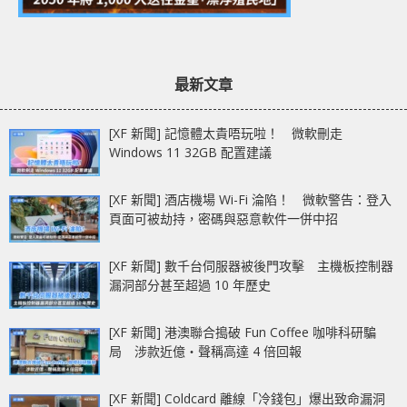
最新文章
[XF 新聞] 記憶體太貴唔玩啦！ 微軟刪走
Windows 11 32GB 配置建議
[XF 新聞] 酒店機場 Wi-Fi 淪陷！ 微軟警告：登入
頁面可被劫持，密碼與惡意軟件一併中招
[XF 新聞] 數千台伺服器被後門攻擊 主機板控制器
漏洞部分甚至超過 10 年歷史
[XF 新聞] 港澳聯合搗破 Fun Coffee 咖啡科研騙
局 涉款近億‧聲稱高達 4 倍回報
[XF 新聞] Coldcard 離線「冷錢包」爆出致命漏洞