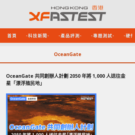
首頁
-科技新聞-
-產品評測-
-專題測試-
-硬
OceanGate
OceanGate 共同創辦人計劃 2050 年將 1,000 人送往金
星「漂浮殖民地」