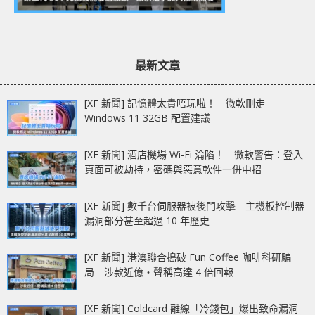
最新文章
[XF 新聞] 記憶體太貴唔玩啦！ 微軟刪走
Windows 11 32GB 配置建議
[XF 新聞] 酒店機場 Wi-Fi 淪陷！ 微軟警告：登入
頁面可被劫持，密碼與惡意軟件一併中招
[XF 新聞] 數千台伺服器被後門攻擊 主機板控制器
漏洞部分甚至超過 10 年歷史
[XF 新聞] 港澳聯合搗破 Fun Coffee 咖啡科研騙
局 涉款近億‧聲稱高達 4 倍回報
[XF 新聞] Coldcard 離線「冷錢包」爆出致命漏洞