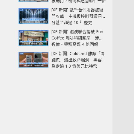
被劫持，密碼與惡意軟件一併
中招
[XF 新聞] 數千台伺服器被後
門攻擊 主機板控制器漏洞部
分甚至超過 10 年歷史
[XF 新聞] 港澳聯合搗破 Fun
Coffee 咖啡科研騙局 涉款
近億‧聲稱高達 4 倍回報
[XF 新聞] Coldcard 離線「冷
錢包」爆出致命漏洞 黑客已
盜走逾 1.3 億美元比特幣