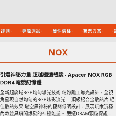
品評測-
-專題測試-
-硬件價格-
-商業方案-
-
NOX
引爆神秘力量 超越極速體驗 - Apacer NOX RGB
DDR4 電競記憶體
全新超廣域RGB均勻導光技術 精緻雕工導光設計，全視
角呈現自然均勻的RGB炫彩流光。 頂級鋁合金散熱片 絕
佳散熱效果 遂空黑神秘的極簡低調設計，展現玩家沉穩
內斂並具瞬間爆發的神秘能量。 嚴選DRAM顆粒保證絕