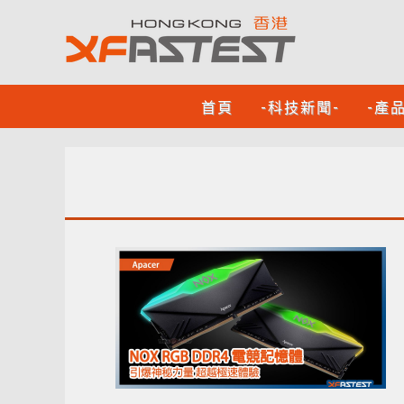
首頁
-科技新聞-
-產