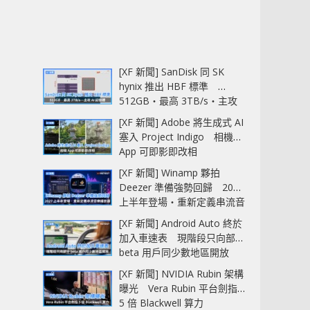
[XF 新聞] SanDisk 同 SK
hynix 推出 HBF 標準
512GB‧最高 3TB/s‧主攻
AI 記憶體
[XF 新聞] Adobe 將生成式 AI
塞入 Project Indigo 相機
App 可即影即改相
[XF 新聞] Winamp 夥拍
Deezer 準備強勢回歸 2027
上半年登場‧重新定義串流音
樂播放器
[XF 新聞] Android Auto 終於
加入車速表 現階段只向部分
beta 用戶同少數地區開放
[XF 新聞] NVIDIA Rubin 架構
曝光 Vera Rubin 平台劍指
5 倍 Blackwell 算力