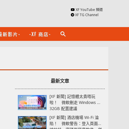
XF YouTube 頻道
XF TG Channel
最新影片-
-XF 商店-
search
最新文章
[XF 新聞] 記憶體太貴唔玩
啦！ 微軟刪走 Windows 11
32GB 配置建議
[XF 新聞] 酒店機場 Wi-Fi 淪
陷！ 微軟警告：登入頁面可