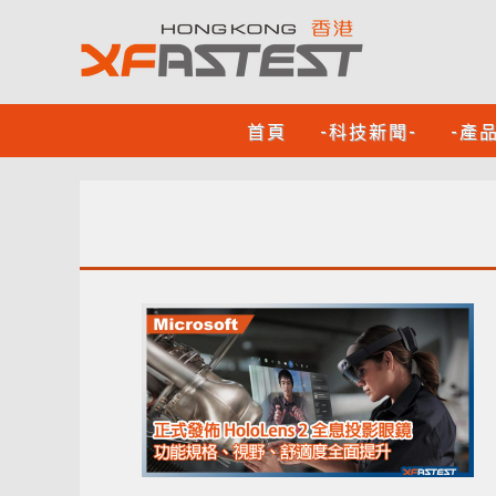
首頁
-科技新聞-
-產