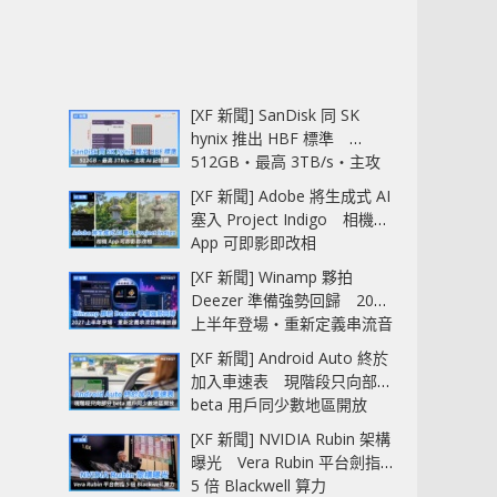
[XF 新聞] SanDisk 同 SK
hynix 推出 HBF 標準
512GB‧最高 3TB/s‧主攻
AI 記憶體
[XF 新聞] Adobe 將生成式 AI
塞入 Project Indigo 相機
App 可即影即改相
[XF 新聞] Winamp 夥拍
Deezer 準備強勢回歸 2027
上半年登場‧重新定義串流音
樂播放器
[XF 新聞] Android Auto 終於
加入車速表 現階段只向部分
beta 用戶同少數地區開放
[XF 新聞] NVIDIA Rubin 架構
曝光 Vera Rubin 平台劍指
5 倍 Blackwell 算力