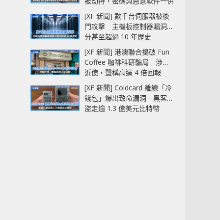
被劫持，密碼與惡意軟件一併
中招
[XF 新聞] 數千台伺服器被後
門攻擊 主機板控制器漏洞部
分甚至超過 10 年歷史
[XF 新聞] 港澳聯合搗破 Fun
Coffee 咖啡科研騙局 涉款
近億‧聲稱高達 4 倍回報
[XF 新聞] Coldcard 離線「冷
錢包」爆出致命漏洞 黑客已
盜走逾 1.3 億美元比特幣