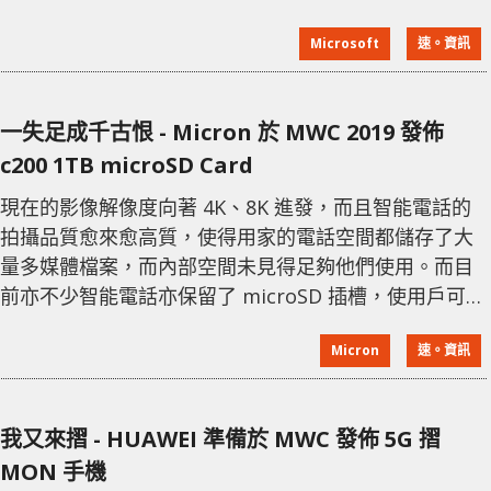
HoloLens 跟初代的外型十分接近，依然是像一幅頭戴
Microsoft
速。資訊
式護目鏡的造型。 新一代在沉浸感方面有著重點加強，
其視野 (FOV) 比初代提高兩倍以上，而且全息密度仍然
保持在每度 (Per Degree) 47 像素顆粒。另外還包括全
一失足成千古恨 - Micron 於 MWC 2019 發佈
新的顯示系統，能於
c200 1TB microSD Card
現在的影像解像度向著 4K、8K 進發，而且智能電話的
拍攝品質愈來愈高質，使得用家的電話空間都儲存了大
量多媒體檔案，而內部空間未見得足夠他們使用。而目
前亦不少智能電話亦保留了 microSD 插槽，使用戶可擴
充容量。而現今對這方面的需求日益增加，Micron 在
Micron
速。資訊
MWC 2019 上展出了高達 1 TB 容量的 c200
microSDXC Card。小小一張卡片，就可儲存 1TB 的檔
案，一個不小心丟失了，真的是一失足成千古恨。
我又來摺 - HUAWEI 準備於 MWC 發佈 5G 摺
Micron 創造出這麼高容量的產品，受惠於 96
MON 手機