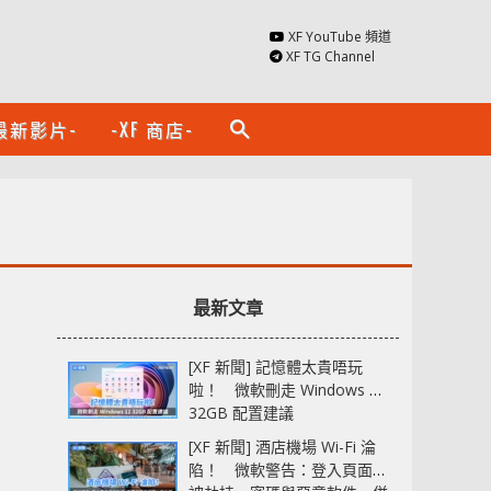
XF YouTube 頻道
XF TG Channel
最新影片-
-XF 商店-
search
最新文章
[XF 新聞] 記憶體太貴唔玩
啦！ 微軟刪走 Windows 11
32GB 配置建議
[XF 新聞] 酒店機場 Wi-Fi 淪
陷！ 微軟警告：登入頁面可