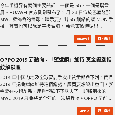
今年手機界有兩個主要熱話，一個是 5G，一個是摺疊
屏。HUAWEI 官方剛剛發布了 2 月 24 日位於巴塞隆那
MWC 發佈會的海報，暗示要推出 5G 網絡的摺 MON 手
機，其實也可以說是平板電腦。 余承東微博貼出
MWC2019 的海報 近年來，HUAWEI、Apple、
Huawei
速。資訊
Samsung、小米以及 OPPO、Vivo 等公司都在研發類
摺疊屏手機，而攤開後就變成平板。正如小米之前發表
的聲明，摺疊屏研發挑戰很大，除了需要柔性屏幕之
OPPO 2019 新動向 - 「望遠鏡」加持 黃金識別指
外，手機結構、對應的 UI 等等都必須。華為其實很早
紋解鎖區
2018 年中國內地及全球智能手機出貨量都會下滑，而且
2019 年還會繼續維持這個趨勢。廠商要想殺出重圍，就
需要在技術創新、用戶體驗下下功夫了，即將到來的
MWC 2019 展會將是全年的一次練兵場。OPPO 早前舉
行了未來科技溝通會，宣布了兩項新技術—— 10 倍混合
OPPO
速。資訊
變焦及光域屏幕指紋識別技術，這兩個技術都會在今年