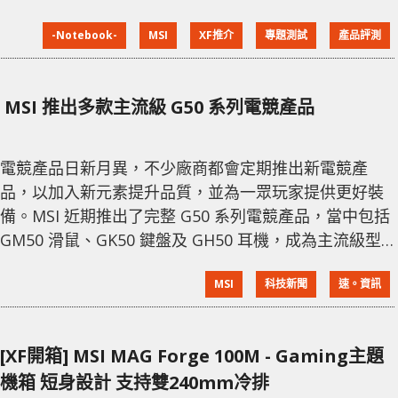
更新率屏幕。 重量1.9kg以下 仍設金屬表面 GF65 Thin
-Notebook-
MSI
XF推介
專題測試
產品評測
(9SEXR) 是比較入門的輕薄Gaming筆電，機身重量跟
GS65 Stealth均屬1.9kg以下，但機身會以塑膠為主，設
計相對會厚點，但外殼及鍵盤周圍都會蓋上金屬表面來
MSI 推出多款主流級 G50 系列電競產品
保持金屬質感。屏幕會使用
電競產品日新月異，不少廠商都會定期推出新電競產
品，以加入新元素提升品質，並為一眾玩家提供更好裝
備。MSI 近期推出了完整 G50 系列電競產品，當中包括
GM50 滑鼠、GK50 鍵盤及 GH50 耳機，成為主流級型
號市場中的好選擇，並特別針對競技玩家提供戰場優
MSI
科技新聞
速。資訊
勢。 GM50 滑鼠專為 FPS 射擊遊戲而設 滑鼠絕對是競
技玩家的成敗因素，一款設計精良的滑鼠不可缺少，
MSI Clutch GM50 正能符合玩家所需。GM50 在不含線
[XF開箱] MSI MAG Forge 100M - Gaming主題
下僅重 87g，並把重量均衡分配，有助射擊遊戲（FP
機箱 短身設計 支持雙240mm冷排