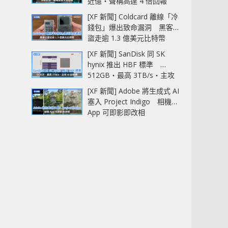
近億‧聲稱高達 4 倍回報
[XF 新聞] Coldcard 離線「冷
錢包」爆出致命漏洞 黑客已
盜走逾 1.3 億美元比特幣
[XF 新聞] SanDisk 同 SK
hynix 推出 HBF 標準
512GB‧最高 3TB/s‧主攻
AI 記憶體
[XF 新聞] Adobe 將生成式 AI
塞入 Project Indigo 相機
App 可即影即改相