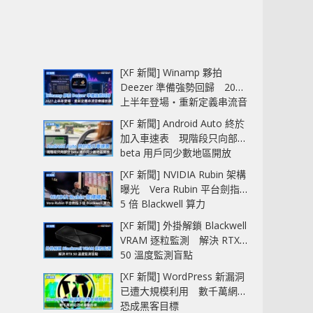
[XF 新聞] Winamp 夥拍
Deezer 準備強勢回歸 2027
上半年登場‧重新定義串流音
樂播放器
[XF 新聞] Android Auto 終於
加入車速表 現階段只向部分
beta 用戶同少數地區開放
[XF 新聞] NVIDIA Rubin 架構
曝光 Vera Rubin 平台劍指
5 倍 Blackwell 算力
[XF 新聞] 外掛解鎖 Blackwell
VRAM 逐粒監測 解決 RTX
50 溫度監測盲點
[XF 新聞] WordPress 新漏洞
已遭大規模利用 數千萬網站
恐成黑客目標