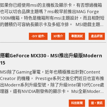
如果你已經使用msi的主機板及顯示卡，有否想過機箱
也可以切合品牌主題嗎？msi較早前推出MAG Forge
100M機箱，特色是機箱附有msi主題設計，而且相對短
的體積仍可容納長顯示卡及多組冷排。 MSI遊戲主題
MAG Forge 100M是MSI為Gamer而設的主題機箱，正
-DIY 組件-
XF推介
專題測試
產品評測
面使用多邊形立體面蓋配合網面設計，RGB風扇燈效可
從網面內透出，側面就有MAG系列的花紋圖案。機箱採
用主流內部兩層分隔及側面玻璃設計，支持ATX規格主
搭載GeForce MX330 - MSI推出升級版Modern
機板及火牛，並可容納最高160mm散熱器及最長
15
330mm
MSI除了Gaming筆電，近年也積極推出針對Content
Creator 的機種， Prestige系列之後它們近日也宣布推
出Modern系列升級型號，除了升級Intel第10代Core處
理器，還有NVIDIA剛發佈的顯示卡。 Msi全新Modern
15作為相對入門的Content Creator機種，規格會採用
科技新聞
速。資訊
Intel Comet Lake-U架構的Core i5-10510U處理器，顯