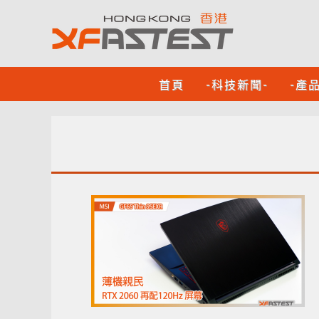
首頁
-科技新聞-
-產