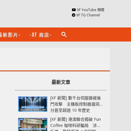
XF YouTube 頻道
XF TG Channel
最新影片-
-XF 商店-
search
最新文章
[XF 新聞] 數千台伺服器被後
門攻擊 主機板控制器漏洞部
分甚至超過 10 年歷史
[XF 新聞] 港澳聯合搗破 Fun
Coffee 咖啡科研騙局 涉款