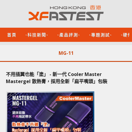
首頁
-科技新聞-
-產品評測-
-專題測試-
-硬
MG-11
不用插翼也能「塗」 - 新一代 Cooler Master
Mastergel 散熱膏，採用全新「扁平嘴頭」包裝