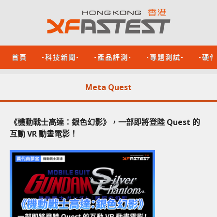
首頁
-科技新聞-
-產品評測-
-專題測試-
-硬
Meta Quest
《機動戰士高達：銀色幻影》，一部即將登陸 Quest 的
互動 VR 動畫電影！