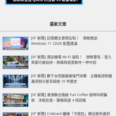
最新文章
[XF 新聞] 記憶體太貴唔玩啦！ 微軟刪走
Windows 11 32GB 配置建議
[XF 新聞] 酒店機場 Wi-Fi 淪陷！ 微軟警告：登入
頁面可被劫持，密碼與惡意軟件一併中招
[XF 新聞] 數千台伺服器被後門攻擊 主機板控制器
漏洞部分甚至超過 10 年歷史
[XF 新聞] 港澳聯合搗破 Fun Coffee 咖啡科研騙
局 涉款近億‧聲稱高達 4 倍回報
[XF 新聞] Coldcard 離線「冷錢包」爆出致命漏洞