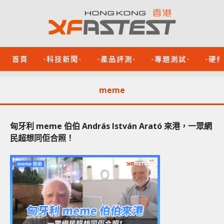
首頁
-科技新聞-
-產品評測-
-專題測試-
-硬
meme
匈牙利 meme 伯伯 András István Arató 來港，一眾網
民超想同佢合照！