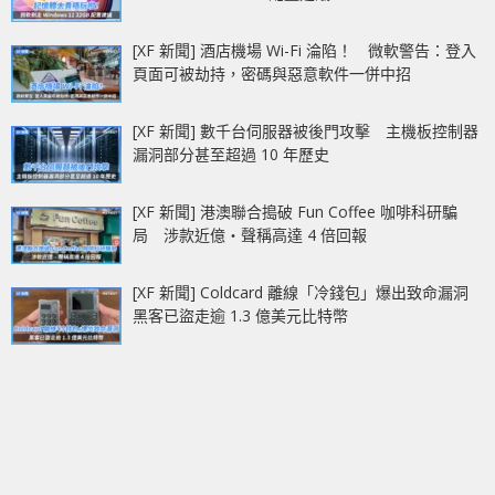
[XF 新聞] 酒店機場 Wi-Fi 淪陷！ 微軟警告：登入
頁面可被劫持，密碼與惡意軟件一併中招
[XF 新聞] 數千台伺服器被後門攻擊 主機板控制器
漏洞部分甚至超過 10 年歷史
[XF 新聞] 港澳聯合搗破 Fun Coffee 咖啡科研騙
局 涉款近億‧聲稱高達 4 倍回報
[XF 新聞] Coldcard 離線「冷錢包」爆出致命漏洞
黑客已盜走逾 1.3 億美元比特幣