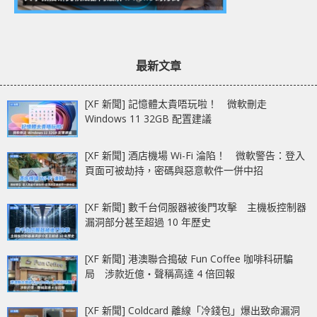
最新文章
[XF 新聞] 記憶體太貴唔玩啦！ 微軟刪走
Windows 11 32GB 配置建議
[XF 新聞] 酒店機場 Wi-Fi 淪陷！ 微軟警告：登入
頁面可被劫持，密碼與惡意軟件一併中招
[XF 新聞] 數千台伺服器被後門攻擊 主機板控制器
漏洞部分甚至超過 10 年歷史
[XF 新聞] 港澳聯合搗破 Fun Coffee 咖啡科研騙
局 涉款近億‧聲稱高達 4 倍回報
[XF 新聞] Coldcard 離線「冷錢包」爆出致命漏洞