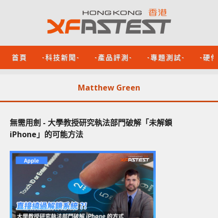
首頁
-科技新聞-
-產品評測-
-專題測試-
-硬
Matthew Green
無需用劍 - 大學教授研究執法部門破解「未解鎖
iPhone」的可能方法