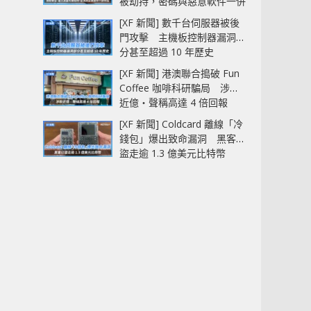
被劫持，密碼與惡意軟件一併
中招
[XF 新聞] 數千台伺服器被後
門攻擊 主機板控制器漏洞部
分甚至超過 10 年歷史
[XF 新聞] 港澳聯合搗破 Fun
Coffee 咖啡科研騙局 涉款
近億‧聲稱高達 4 倍回報
[XF 新聞] Coldcard 離線「冷
錢包」爆出致命漏洞 黑客已
盜走逾 1.3 億美元比特幣