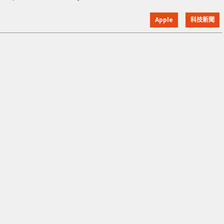
Matthew Green 與兩個學生對此作出研究，探究到底
Apple
科技新聞
政府、警察在上鎖的 iPhone 內找到資料的方法。 在研
究中 Green 發現，執法單位已不再需要破壞 iPhone 中
最強的加密系統，因為並非所有類型的數據都受到
iPhone 保護。iPhone