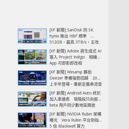
[XF 新聞] SanDisk 同 SK
hynix 推出 HBF 標準
512GB‧最高 3TB/s‧主攻
AI 記憶體
[XF 新聞] Adobe 將生成式 AI
塞入 Project Indigo 相機
App 可即影即改相
[XF 新聞] Winamp 夥拍
Deezer 準備強勢回歸 2027
上半年登場‧重新定義串流音
樂播放器
[XF 新聞] Android Auto 終於
加入車速表 現階段只向部分
beta 用戶同少數地區開放
[XF 新聞] NVIDIA Rubin 架構
曝光 Vera Rubin 平台劍指
5 倍 Blackwell 算力