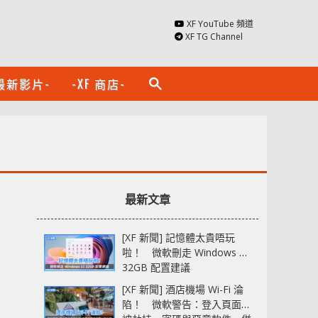
XF YouTube 頻道
XF TG Channel
最新影片-
-XF 商店-
search
最新文章
[XF 新聞] 記憶體太貴唔玩
啦！ 微軟刪走 Windows 11
32GB 配置建議
[XF 新聞] 酒店機場 Wi-Fi 淪
陷！ 微軟警告：登入頁面可