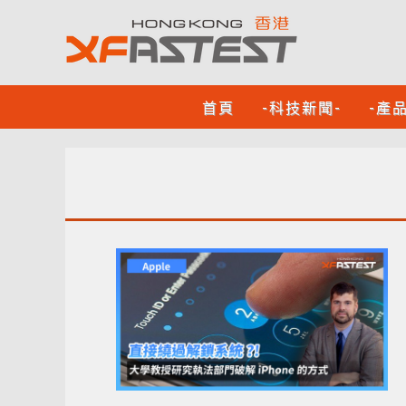
首頁
-科技新聞-
-產