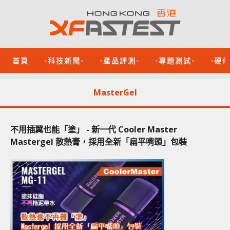
首頁
-科技新聞-
-產品評測-
-專題測試-
-硬
MasterGel
不用插翼也能「塗」 - 新一代 Cooler Master
Mastergel 散熱膏，採用全新「扁平嘴頭」包裝