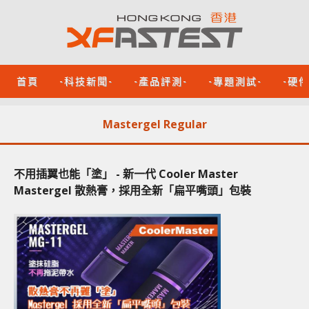
首頁
-科技新聞-
-產品評測-
-專題測試-
-硬
Mastergel Regular
不用插翼也能「塗」 - 新一代 Cooler Master
Mastergel 散熱膏，採用全新「扁平嘴頭」包裝