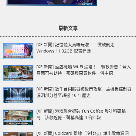
最新文章
[XF 新聞] 記憶體太貴唔玩啦！ 微軟刪走
Windows 11 32GB 配置建議
[XF 新聞] 酒店機場 Wi-Fi 淪陷！ 微軟警告：登入
頁面可被劫持，密碼與惡意軟件一併中招
[XF 新聞] 數千台伺服器被後門攻擊 主機板控制器
漏洞部分甚至超過 10 年歷史
[XF 新聞] 港澳聯合搗破 Fun Coffee 咖啡科研騙
局 涉款近億‧聲稱高達 4 倍回報
[XF 新聞] Coldcard 離線「冷錢包」爆出致命漏洞