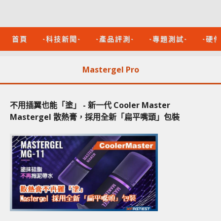
首頁
-科技新聞-
-產品評測-
-專題測試-
-硬
Mastergel Pro
不用插翼也能「塗」 - 新一代 Cooler Master
Mastergel 散熱膏，採用全新「扁平嘴頭」包裝