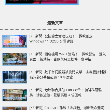
最新文章
[XF 新聞] 記憶體太貴唔玩啦！ 微軟刪走
Windows 11 32GB 配置建議
[XF 新聞] 酒店機場 Wi-Fi 淪陷！ 微軟警告：登入
頁面可被劫持，密碼與惡意軟件一併中招
[XF 新聞] 數千台伺服器被後門攻擊 主機板控制器
漏洞部分甚至超過 10 年歷史
[XF 新聞] 港澳聯合搗破 Fun Coffee 咖啡科研騙
局 涉款近億‧聲稱高達 4 倍回報
[XF 新聞] Coldcard 離線「冷錢包」爆出致命漏洞