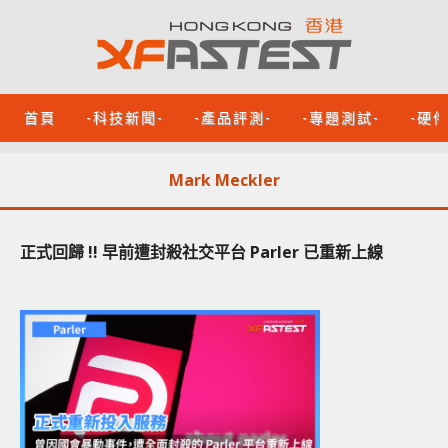
首頁
-科技新聞-
-產品評測-
-專題測試-
-硬
Mark Meckler
正式回歸 !! 早前遭封殺社交平台 Parler 已重新上線