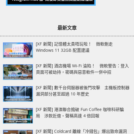
最新文章
[XF 新聞] 記憶體太貴唔玩啦！ 微軟刪走
Windows 11 32GB 配置建議
[XF 新聞] 酒店機場 Wi-Fi 淪陷！ 微軟警告：登入
頁面可被劫持，密碼與惡意軟件一併中招
[XF 新聞] 數千台伺服器被後門攻擊 主機板控制器
漏洞部分甚至超過 10 年歷史
[XF 新聞] 港澳聯合搗破 Fun Coffee 咖啡科研騙
局 涉款近億‧聲稱高達 4 倍回報
[XF 新聞] Coldcard 離線「冷錢包」爆出致命漏洞