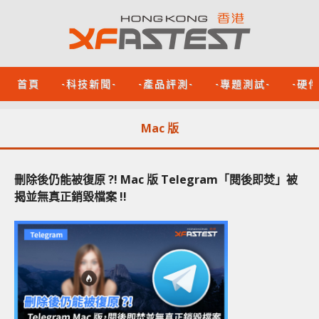
首頁
-科技新聞-
-產品評測-
-專題測試-
-硬
Mac 版
刪除後仍能被復原 ?! Mac 版 Telegram「閱後即焚」被
揭並無真正銷毀檔案 !!