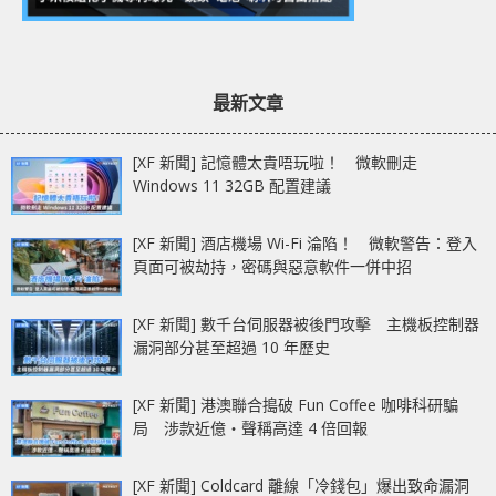
最新文章
[XF 新聞] 記憶體太貴唔玩啦！ 微軟刪走
Windows 11 32GB 配置建議
[XF 新聞] 酒店機場 Wi-Fi 淪陷！ 微軟警告：登入
頁面可被劫持，密碼與惡意軟件一併中招
[XF 新聞] 數千台伺服器被後門攻擊 主機板控制器
漏洞部分甚至超過 10 年歷史
[XF 新聞] 港澳聯合搗破 Fun Coffee 咖啡科研騙
局 涉款近億‧聲稱高達 4 倍回報
[XF 新聞] Coldcard 離線「冷錢包」爆出致命漏洞