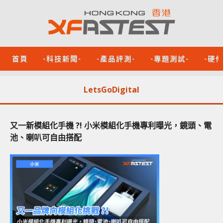
首頁
-科技新聞-
-產品評測-
-專題測試-
-硬
LetsGoDigital
又一新模組化手機 ?! 小米模組化手機專利曝光，鏡頭、電
池、喇叭可自由搭配