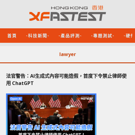
首頁
-科技新聞-
-產品評測-
-專題測試-
-硬
lawyer
法官警告：AI生成式內容可能造假，首度下令禁止律師使
用 ChatGPT