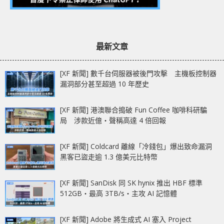
最新文章
[XF 新聞] 數千台伺服器被後門攻擊 主機板控制器
漏洞部分甚至超過 10 年歷史
[XF 新聞] 港澳聯合搗破 Fun Coffee 咖啡科研騙
局 涉款近億‧聲稱高達 4 倍回報
[XF 新聞] Coldcard 離線「冷錢包」爆出致命漏洞
黑客已盜走逾 1.3 億美元比特幣
[XF 新聞] SanDisk 同 SK hynix 推出 HBF 標準
512GB‧最高 3TB/s‧主攻 AI 記憶體
[XF 新聞] Adobe 將生成式 AI 塞入 Project