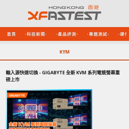
首頁
-科技新聞-
-產品評測-
-專題測試-
-硬
KYM
輸入源快速切換 - GIGABYTE 全新 KVM 系列電競螢幕重
磅上市