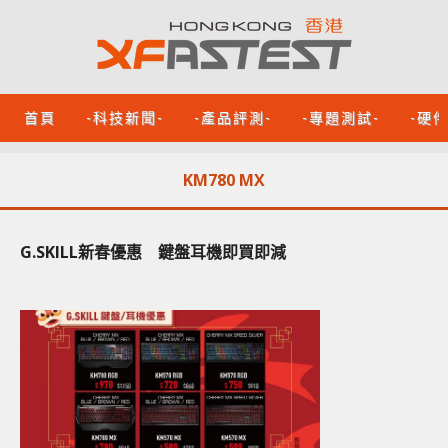
首頁
-科技新聞-
-產品評測-
-專題測試-
-硬
KM780 MX
G.SKILL新春優惠 鍵盤耳機即買即減