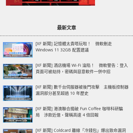
最新文章
[XF 新聞] 記憶體太貴唔玩啦！ 微軟刪走
Windows 11 32GB 配置建議
[XF 新聞] 酒店機場 Wi-Fi 淪陷！ 微軟警告：登入
頁面可被劫持，密碼與惡意軟件一併中招
[XF 新聞] 數千台伺服器被後門攻擊 主機板控制器
漏洞部分甚至超過 10 年歷史
[XF 新聞] 港澳聯合搗破 Fun Coffee 咖啡科研騙
局 涉款近億‧聲稱高達 4 倍回報
[XF 新聞] Coldcard 離線「冷錢包」爆出致命漏洞