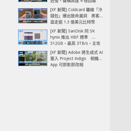
近億‧聲稱高達 4 倍回報
[XF 新聞] Coldcard 離線「冷
錢包」爆出致命漏洞 黑客已
盜走逾 1.3 億美元比特幣
[XF 新聞] SanDisk 同 SK
hynix 推出 HBF 標準
512GB‧最高 3TB/s‧主攻
AI 記憶體
[XF 新聞] Adobe 將生成式 AI
塞入 Project Indigo 相機
App 可即影即改相