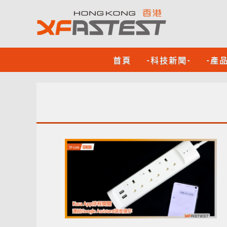
首頁
-科技新聞-
-產