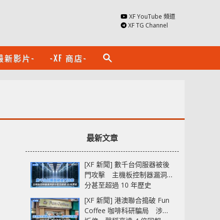
XF YouTube 頻道
XF TG Channel
最新影片-
-XF 商店-
search
最新文章
[XF 新聞] 數千台伺服器被後
門攻擊 主機板控制器漏洞部
分甚至超過 10 年歷史
[XF 新聞] 港澳聯合搗破 Fun
Coffee 咖啡科研騙局 涉款