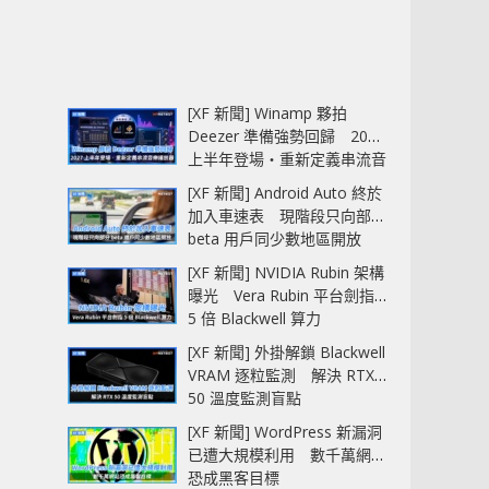
[XF 新聞] Winamp 夥拍
Deezer 準備強勢回歸 2027
上半年登場‧重新定義串流音
樂播放器
[XF 新聞] Android Auto 終於
加入車速表 現階段只向部分
beta 用戶同少數地區開放
[XF 新聞] NVIDIA Rubin 架構
曝光 Vera Rubin 平台劍指
5 倍 Blackwell 算力
[XF 新聞] 外掛解鎖 Blackwell
VRAM 逐粒監測 解決 RTX
50 溫度監測盲點
[XF 新聞] WordPress 新漏洞
已遭大規模利用 數千萬網站
恐成黑客目標