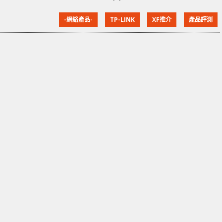
規格與設計 - 內建WiFi 設Surge Protection 提供3個
-網絡產品-
TP-LINK
XF推介
產品評測
13A英式插頭 Kasa KP303是一款智能拖板，拖板主要提
供3個13A英式插座，每組有獨立按鈕開關及LED提示
燈，並設Surge Protection防雷保護設計。當然智能拖
板須要連接網絡，因此拖板內建了8