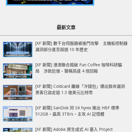
最新文章
[XF 新聞] 數千台伺服器被後門攻擊 主機板控制器
漏洞部分甚至超過 10 年歷史
[XF 新聞] 港澳聯合搗破 Fun Coffee 咖啡科研騙
局 涉款近億‧聲稱高達 4 倍回報
[XF 新聞] Coldcard 離線「冷錢包」爆出致命漏洞
黑客已盜走逾 1.3 億美元比特幣
[XF 新聞] SanDisk 同 SK hynix 推出 HBF 標準
512GB‧最高 3TB/s‧主攻 AI 記憶體
[XF 新聞] Adobe 將生成式 AI 塞入 Project