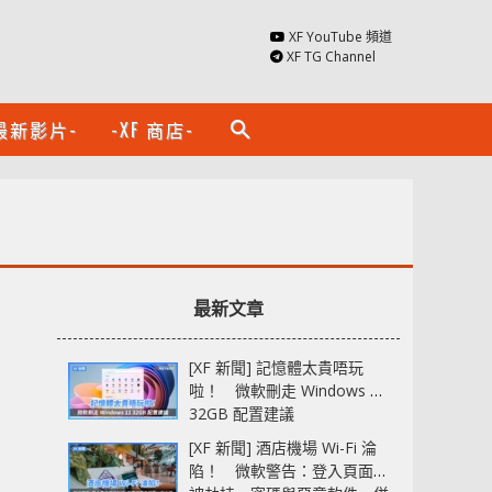
XF YouTube 頻道
XF TG Channel
最新影片-
-XF 商店-
search
最新文章
[XF 新聞] 記憶體太貴唔玩
啦！ 微軟刪走 Windows 11
32GB 配置建議
[XF 新聞] 酒店機場 Wi-Fi 淪
陷！ 微軟警告：登入頁面可