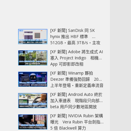
[XF 新聞] SanDisk 同 SK
hynix 推出 HBF 標準
512GB‧最高 3TB/s‧主攻
AI 記憶體
[XF 新聞] Adobe 將生成式 AI
塞入 Project Indigo 相機
App 可即影即改相
[XF 新聞] Winamp 夥拍
Deezer 準備強勢回歸 2027
上半年登場‧重新定義串流音
樂播放器
[XF 新聞] Android Auto 終於
加入車速表 現階段只向部分
beta 用戶同少數地區開放
[XF 新聞] NVIDIA Rubin 架構
曝光 Vera Rubin 平台劍指
5 倍 Blackwell 算力