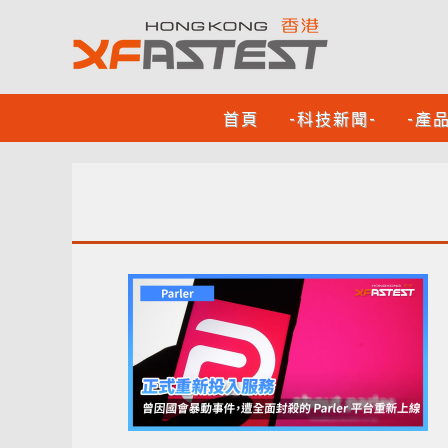
首頁
-科技新聞-
-產