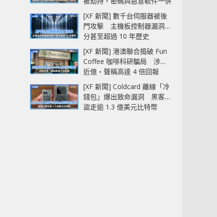
被劫持，密碼與惡意軟件一併
中招
[XF 新聞] 數千台伺服器被後
門攻擊 主機板控制器漏洞部
分甚至超過 10 年歷史
[XF 新聞] 港澳聯合搗破 Fun
Coffee 咖啡科研騙局 涉款
近億‧聲稱高達 4 倍回報
[XF 新聞] Coldcard 離線「冷
錢包」爆出致命漏洞 黑客已
盜走逾 1.3 億美元比特幣