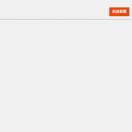
提供服務，最終失敗。不過最新消息指，日前 Parler 已
科技新聞
經重新上線。 Parler 表示新平台將採用了獨立且可持續
發展的技術。在宣布重新上線 同時，公司內部亦出現人
事變動，前 CEO, John Matze 於一月底被解僱，並由
Mark Meckler