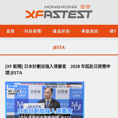
首頁
-科技新聞-
-產品評測-
-專題測試-
-硬
JESTA
[XF 新聞] 日本計劃加強入境審查 2028 年起赴日將需申
請 JESTA