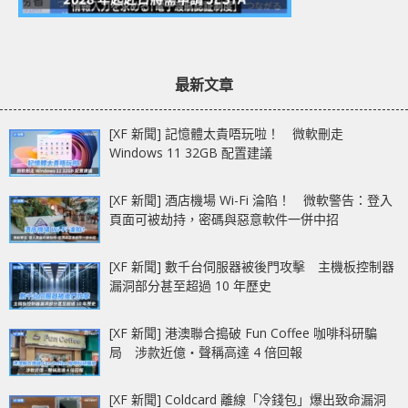
最新文章
[XF 新聞] 記憶體太貴唔玩啦！ 微軟刪走
Windows 11 32GB 配置建議
[XF 新聞] 酒店機場 Wi-Fi 淪陷！ 微軟警告：登入
頁面可被劫持，密碼與惡意軟件一併中招
[XF 新聞] 數千台伺服器被後門攻擊 主機板控制器
漏洞部分甚至超過 10 年歷史
[XF 新聞] 港澳聯合搗破 Fun Coffee 咖啡科研騙
局 涉款近億‧聲稱高達 4 倍回報
[XF 新聞] Coldcard 離線「冷錢包」爆出致命漏洞