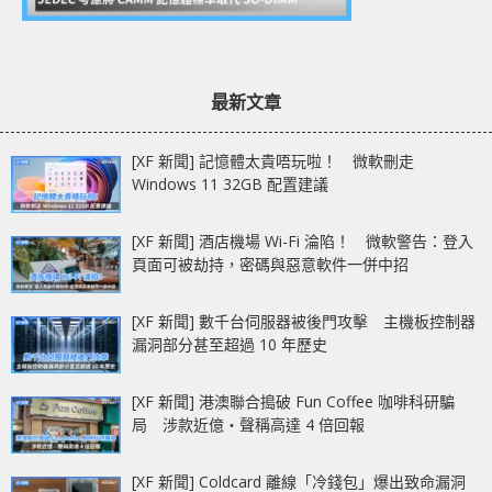
最新文章
[XF 新聞] 記憶體太貴唔玩啦！ 微軟刪走
Windows 11 32GB 配置建議
[XF 新聞] 酒店機場 Wi-Fi 淪陷！ 微軟警告：登入
頁面可被劫持，密碼與惡意軟件一併中招
[XF 新聞] 數千台伺服器被後門攻擊 主機板控制器
漏洞部分甚至超過 10 年歷史
[XF 新聞] 港澳聯合搗破 Fun Coffee 咖啡科研騙
局 涉款近億‧聲稱高達 4 倍回報
[XF 新聞] Coldcard 離線「冷錢包」爆出致命漏洞