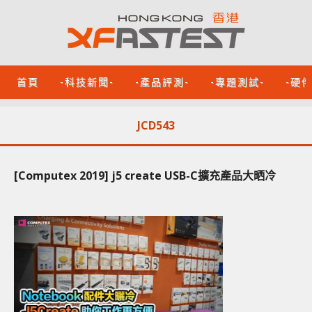
首頁
-科技新聞-
-產品評測-
-專題測試-
-硬
JCD543
[Computex 2019] j5 create USB-C擴充產品大晒冷