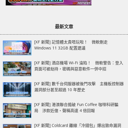
最新文章
[XF 新聞] 記憶體太貴唔玩啦！ 微軟刪走
Windows 11 32GB 配置建議
[XF 新聞] 酒店機場 Wi-Fi 淪陷！ 微軟警告：登入
頁面可被劫持，密碼與惡意軟件一併中招
[XF 新聞] 數千台伺服器被後門攻擊 主機板控制器
漏洞部分甚至超過 10 年歷史
[XF 新聞] 港澳聯合搗破 Fun Coffee 咖啡科研騙
局 涉款近億‧聲稱高達 4 倍回報
[XF 新聞] Coldcard 離線「冷錢包」爆出致命漏洞