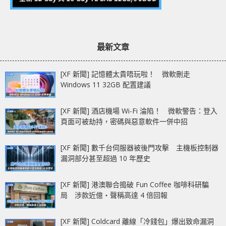
最新文章
[XF 新聞] 記憶體太貴唔玩啦！ 微軟刪走
Windows 11 32GB 配置建議
[XF 新聞] 酒店機場 Wi-Fi 淪陷！ 微軟警告：登入
頁面可被劫持，密碼與惡意軟件一併中招
[XF 新聞] 數千台伺服器被後門攻擊 主機板控制器
漏洞部分甚至超過 10 年歷史
[XF 新聞] 港澳聯合搗破 Fun Coffee 咖啡科研騙
局 涉款近億‧聲稱高達 4 倍回報
[XF 新聞] Coldcard 離線「冷錢包」爆出致命漏洞