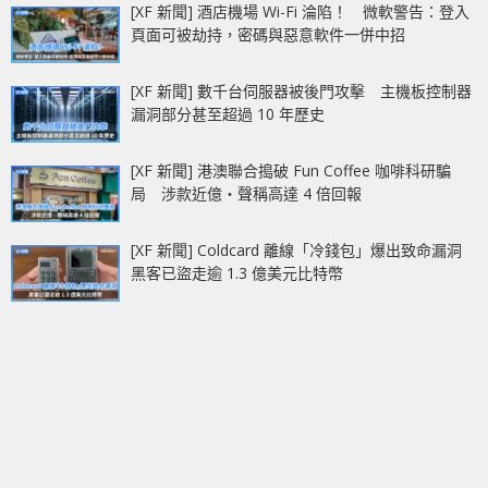
[XF 新聞] 酒店機場 Wi-Fi 淪陷！ 微軟警告：登入
頁面可被劫持，密碼與惡意軟件一併中招
[XF 新聞] 數千台伺服器被後門攻擊 主機板控制器
漏洞部分甚至超過 10 年歷史
[XF 新聞] 港澳聯合搗破 Fun Coffee 咖啡科研騙
局 涉款近億‧聲稱高達 4 倍回報
[XF 新聞] Coldcard 離線「冷錢包」爆出致命漏洞
黑客已盜走逾 1.3 億美元比特幣