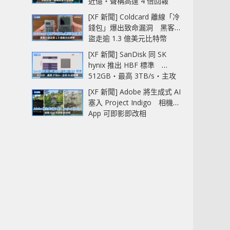
近億‧聲稱高達 4 倍回報
[XF 新聞] Coldcard 離線「冷
錢包」爆出致命漏洞 黑客已
盜走逾 1.3 億美元比特幣
[XF 新聞] SanDisk 同 SK
hynix 推出 HBF 標準
512GB‧最高 3TB/s‧主攻
AI 記憶體
[XF 新聞] Adobe 將生成式 AI
塞入 Project Indigo 相機
App 可即影即改相