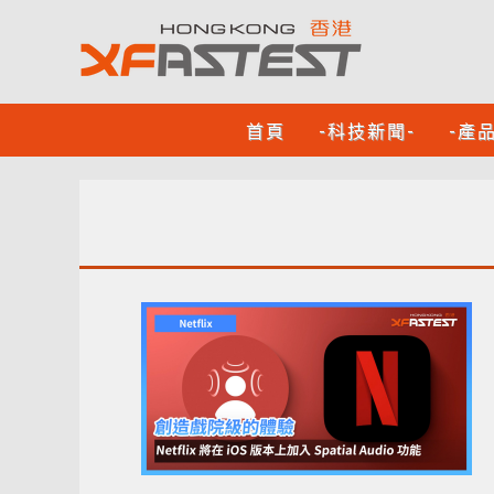
首頁
-科技新聞-
-產