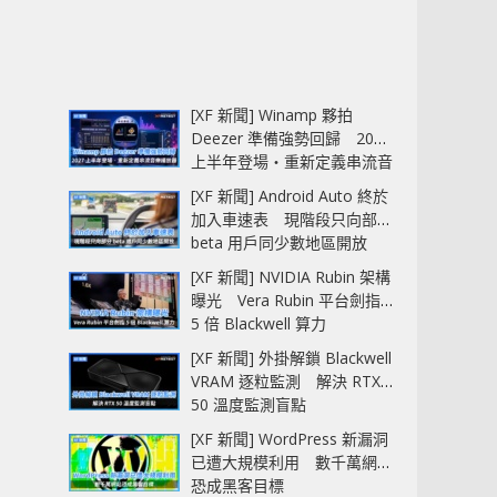
[XF 新聞] Winamp 夥拍
Deezer 準備強勢回歸 2027
上半年登場‧重新定義串流音
樂播放器
[XF 新聞] Android Auto 終於
加入車速表 現階段只向部分
beta 用戶同少數地區開放
[XF 新聞] NVIDIA Rubin 架構
曝光 Vera Rubin 平台劍指
5 倍 Blackwell 算力
[XF 新聞] 外掛解鎖 Blackwell
VRAM 逐粒監測 解決 RTX
50 溫度監測盲點
[XF 新聞] WordPress 新漏洞
已遭大規模利用 數千萬網站
恐成黑客目標