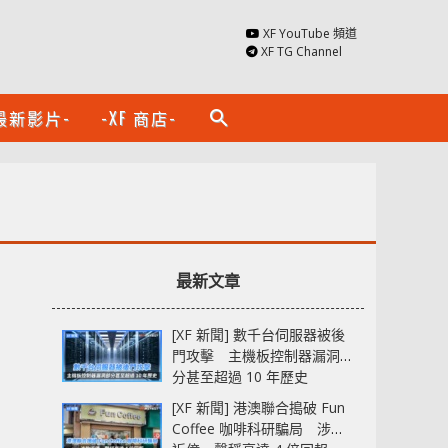
XF YouTube 頻道
XF TG Channel
最新影片-
-XF 商店-
search
最新文章
[XF 新聞] 數千台伺服器被後
門攻擊 主機板控制器漏洞部
分甚至超過 10 年歷史
[XF 新聞] 港澳聯合搗破 Fun
Coffee 咖啡科研騙局 涉款