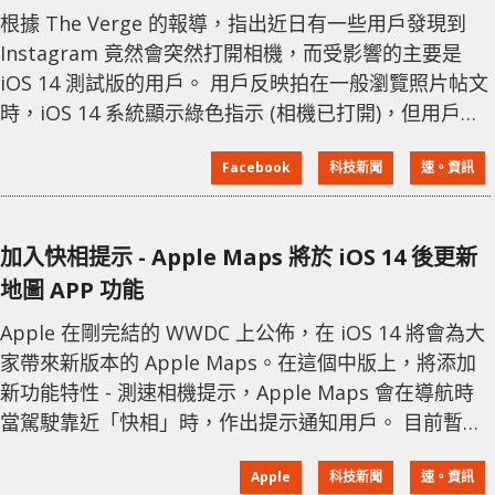
根據 The Verge 的報導，指出近日有一些用戶發現到
Instagram 竟然會突然打開相機，而受影響的主要是
iOS 14 測試版的用戶。 用戶反映拍在一般瀏覽照片帖文
時，iOS 14 系統顯示綠色指示 (相機已打開)，但用戶卻
沒有進行任何拍照或錄影的動作。其後 Instagram 發言
Facebook
科技新聞
速。資訊
人在 The Verge 發表的聲明表示：這個顯然是一個
Bug，且經已得到修復。該發言人附調：「在這種情況
下，我們不會打開您的相機，亦不會記錄任何內容。」
加入快相提示 - Apple Maps 將於 iOS 14 後更新
Casually brow
地圖 APP 功能
Apple 在剛完結的 WWDC 上公佈，在 iOS 14 將會為大
家帶來新版本的 Apple Maps。在這個中版上，將添加
新功能特性 - 測速相機提示，Apple Maps 會在導航時
當駕駛靠近「快相」時，作出提示通知用戶。 目前暫未
知道會否限定部份國家或地區使用或先行，因為新地圖
Apple
科技新聞
速。資訊
也沒有出現過在 iOS 14 的測試版本中。現時對於這個