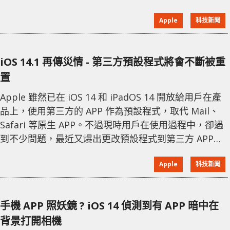
‌iPad‌ 的控制中心內一個選項，給 iOS 14 和 iOS 15 的用
Apple
科技新聞
戶使用。不過開啟 Spatial Audio 觀看 Netflix 內容時，
需要 AirPods Pro 或 AirPods
iOS 14.1 再傳災情 - 第三方預設程式將會不斷被重
置
Apple 雖然已在 iOS 14 和 iPadOS 14 開放給用戶在產
品上，使用第三方的 APP 作為預設程式，取代 Mail、
Safari 等原生 APP。不過現時用戶在使用過程中，卻遇
到不少問題，最近又爆出更改預設程式到第三方 APP
後，被重置回 Apple 官方的 APP。 這個情況發生在用
Apple
科技新聞
戶每次重新啟動設備時，已更改的預設程式會重新恢復
到 Apple 原生的 APP。 雖然此錯誤稍早前已被修復，
但 ‌iOS 14 ‌和 ‌iPadOS 14‌ 中又出現新 BUG。用戶只
手機 APP 照妖鏡 ? iOS 14 偵測到有 APP 暗中在
背景打開相機