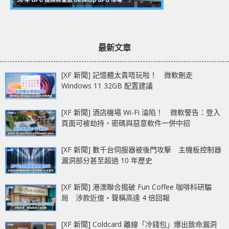
最新文章
[XF 新聞] 記憶體太貴唔玩啦！ 微軟刪走
Windows 11 32GB 配置建議
[XF 新聞] 酒店機場 Wi-Fi 淪陷！ 微軟警告：登入
頁面可被劫持，密碼與惡意軟件一併中招
[XF 新聞] 數千台伺服器被後門攻擊 主機板控制器
漏洞部分甚至超過 10 年歷史
[XF 新聞] 港澳聯合搗破 Fun Coffee 咖啡科研騙
局 涉款近億‧聲稱高達 4 倍回報
[XF 新聞] Coldcard 離線「冷錢包」爆出致命漏洞