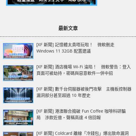
最新文章
[XF 新聞] 記憶體太貴唔玩啦！ 微軟刪走
Windows 11 32GB 配置建議
[XF 新聞] 酒店機場 Wi-Fi 淪陷！ 微軟警告：登入
頁面可被劫持，密碼與惡意軟件一併中招
[XF 新聞] 數千台伺服器被後門攻擊 主機板控制器
漏洞部分甚至超過 10 年歷史
[XF 新聞] 港澳聯合搗破 Fun Coffee 咖啡科研騙
局 涉款近億‧聲稱高達 4 倍回報
[XF 新聞] Coldcard 離線「冷錢包」爆出致命漏洞