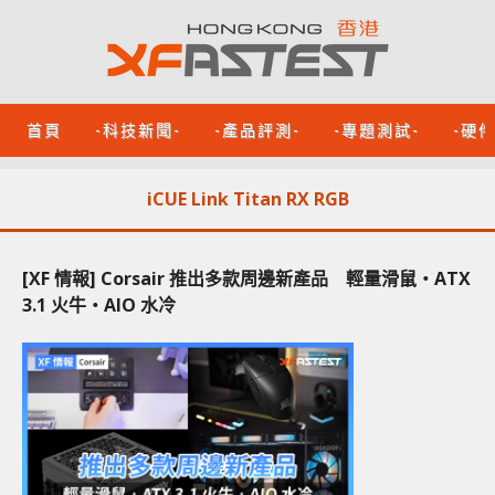
首頁
-科技新聞-
-產品評測-
-專題測試-
-硬
iCUE Link Titan RX RGB
[XF 情報] Corsair 推出多款周邊新產品 輕量滑鼠‧ATX
3.1 火牛‧AIO 水冷