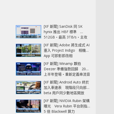
[XF 新聞] SanDisk 同 SK
hynix 推出 HBF 標準
512GB‧最高 3TB/s‧主攻
AI 記憶體
[XF 新聞] Adobe 將生成式 AI
塞入 Project Indigo 相機
App 可即影即改相
[XF 新聞] Winamp 夥拍
Deezer 準備強勢回歸 2027
上半年登場‧重新定義串流音
樂播放器
[XF 新聞] Android Auto 終於
加入車速表 現階段只向部分
beta 用戶同少數地區開放
[XF 新聞] NVIDIA Rubin 架構
曝光 Vera Rubin 平台劍指
5 倍 Blackwell 算力