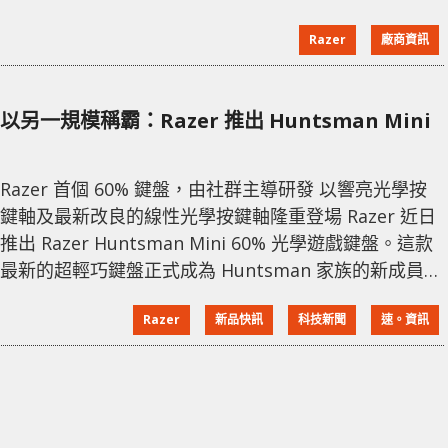
手提電腦 GPU 及新的螢 幕選項，提供更高的更新率及
Razer
廠商資訊
更多解析度選項。Blade 15 進階版本提供三個獨特
15.6” 螢幕選項 : 360Hz Full HD、240H
以另一規模稱霸：Razer 推出 Huntsman Mini
Razer 首個 60% 鍵盤，由社群主導研發 以響亮光學按
鍵軸及最新改良的線性光學按鍵軸隆重登場 Razer 近日
推出 Razer Huntsman Mini 60% 光學遊戲鍵盤。這款
最新的超輕巧鍵盤正式成為 Huntsman 家族的新成員，
以領先市場的光學按鍵軸著名，其速度及反應時間遠勝
Razer
新品快訊
科技新聞
速。資訊
於傳統機械軸。 Huntsman Mini 提供黑色及 Mercury
White 版本，均有搭載 Razer 有聲光學紫按鍵軸或最新
改良的Razer 線性光學紅按鍵軸供選擇。 60