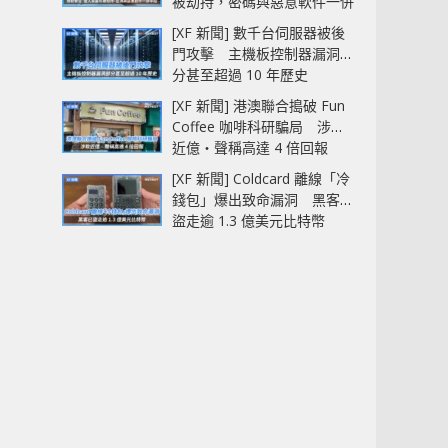
被劫持，密碼與惡意軟件一併
中招
[XF 新聞] 數千台伺服器被後
門攻擊 主機板控制器漏洞部
分甚至超過 10 年歷史
[XF 新聞] 港澳聯合搗破 Fun
Coffee 咖啡科研騙局 涉款
近億‧聲稱高達 4 倍回報
[XF 新聞] Coldcard 離線「冷
錢包」爆出致命漏洞 黑客已
盜走逾 1.3 億美元比特幣