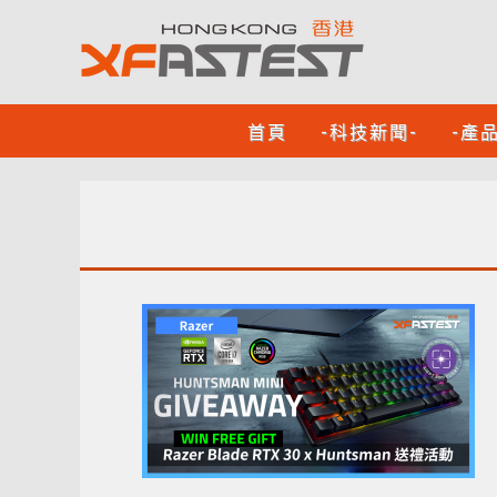
首頁
-科技新聞-
-產