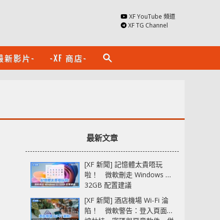
XF YouTube 頻道
XF TG Channel
最新影片-
-XF 商店-
search
最新文章
[XF 新聞] 記憶體太貴唔玩
啦！ 微軟刪走 Windows 11
32GB 配置建議
[XF 新聞] 酒店機場 Wi-Fi 淪
陷！ 微軟警告：登入頁面可