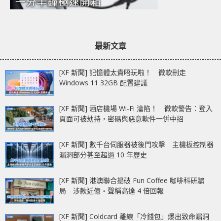
最新文章
[XF 新聞] 記憶體太貴唔玩啦！ 微軟刪走
Windows 11 32GB 配置建議
[XF 新聞] 酒店機場 Wi-Fi 淪陷！ 微軟警告：登入
頁面可被劫持，密碼與惡意軟件一併中招
[XF 新聞] 數千台伺服器被後門攻擊 主機板控制器
漏洞部分甚至超過 10 年歷史
[XF 新聞] 港澳聯合搗破 Fun Coffee 咖啡科研騙
局 涉款近億‧聲稱高達 4 倍回報
[XF 新聞] Coldcard 離線「冷錢包」爆出致命漏洞