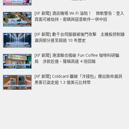
[XF 新聞] 酒店機場 Wi-Fi 淪陷！ 微軟警告：登入
頁面可被劫持，密碼與惡意軟件一併中招
[XF 新聞] 數千台伺服器被後門攻擊 主機板控制器
漏洞部分甚至超過 10 年歷史
[XF 新聞] 港澳聯合搗破 Fun Coffee 咖啡科研騙
局 涉款近億‧聲稱高達 4 倍回報
[XF 新聞] Coldcard 離線「冷錢包」爆出致命漏洞
黑客已盜走逾 1.3 億美元比特幣