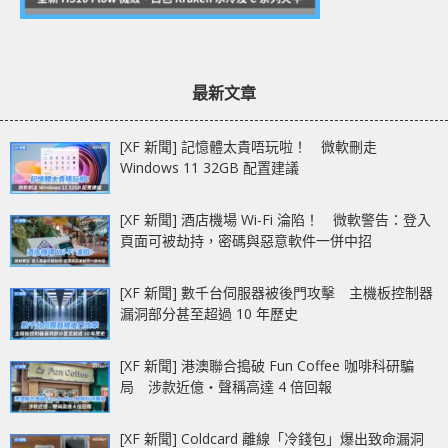
最新文章
[XF 新聞] 記憶體太貴唔玩啦！ 微軟刪走
Windows 11 32GB 配置建議
[XF 新聞] 酒店機場 Wi-Fi 淪陷！ 微軟警告：登入
頁面可被劫持，密碼與惡意軟件一併中招
[XF 新聞] 數千台伺服器被後門攻擊 主機板控制器
漏洞部分甚至超過 10 年歷史
[XF 新聞] 港澳聯合搗破 Fun Coffee 咖啡科研騙
局 涉款近億‧聲稱高達 4 倍回報
[XF 新聞] Coldcard 離線「冷錢包」爆出致命漏洞