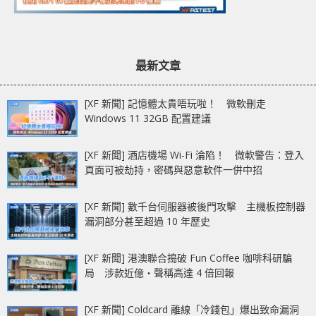
最新文章
[XF 新聞] 記憶體太貴唔玩啦！ 微軟刪走
Windows 11 32GB 配置建議
[XF 新聞] 酒店機場 Wi-Fi 淪陷！ 微軟警告：登入
頁面可被劫持，密碼與惡意軟件一併中招
[XF 新聞] 數千台伺服器被後門攻擊 主機板控制器
漏洞部分甚至超過 10 年歷史
[XF 新聞] 港澳聯合搗破 Fun Coffee 咖啡科研騙
局 涉款近億‧聲稱高達 4 倍回報
[XF 新聞] Coldcard 離線「冷錢包」爆出致命漏洞