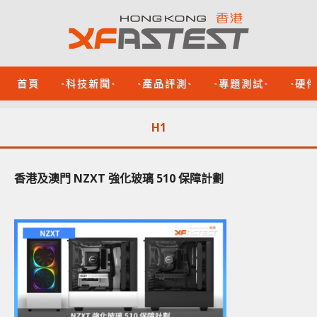
首頁
-科技新聞-
-產品評測-
-專題測試-
-硬
H1
香港及澳門 NZXT 強化玻璃 510 保障計劃