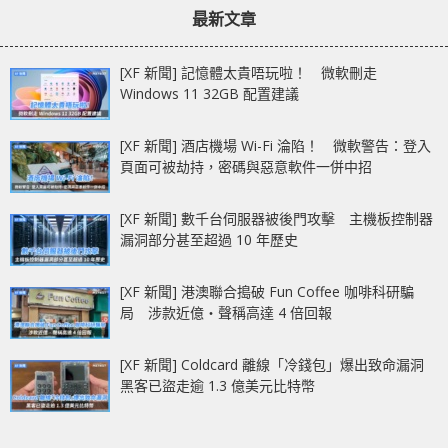
最新文章
[XF 新聞] 記憶體太貴唔玩啦！ 微軟刪走
Windows 11 32GB 配置建議
[XF 新聞] 酒店機場 Wi-Fi 淪陷！ 微軟警告：登入
頁面可被劫持，密碼與惡意軟件一併中招
[XF 新聞] 數千台伺服器被後門攻擊 主機板控制器
漏洞部分甚至超過 10 年歷史
[XF 新聞] 港澳聯合搗破 Fun Coffee 咖啡科研騙
局 涉款近億‧聲稱高達 4 倍回報
[XF 新聞] Coldcard 離線「冷錢包」爆出致命漏洞
黑客已盜走逾 1.3 億美元比特幣