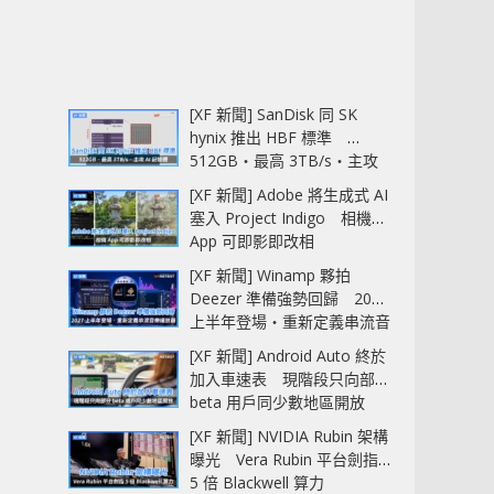
[XF 新聞] SanDisk 同 SK
hynix 推出 HBF 標準
512GB‧最高 3TB/s‧主攻
AI 記憶體
[XF 新聞] Adobe 將生成式 AI
塞入 Project Indigo 相機
App 可即影即改相
[XF 新聞] Winamp 夥拍
Deezer 準備強勢回歸 2027
上半年登場‧重新定義串流音
樂播放器
[XF 新聞] Android Auto 終於
加入車速表 現階段只向部分
beta 用戶同少數地區開放
[XF 新聞] NVIDIA Rubin 架構
曝光 Vera Rubin 平台劍指
5 倍 Blackwell 算力