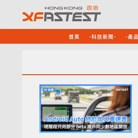
首頁
-科技新聞-
-產