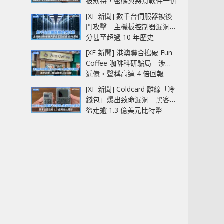
被劫持，密碼與惡意軟件一併
中招
[XF 新聞] 數千台伺服器被後
門攻擊 主機板控制器漏洞部
分甚至超過 10 年歷史
[XF 新聞] 港澳聯合搗破 Fun
Coffee 咖啡科研騙局 涉款
近億‧聲稱高達 4 倍回報
[XF 新聞] Coldcard 離線「冷
錢包」爆出致命漏洞 黑客已
盜走逾 1.3 億美元比特幣