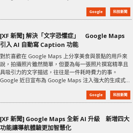
Auto 一直拖到最近才有限度推送。 目前這項功能還未
Google
科技新聞
算全面開放，外媒同 Reddit 用戶都指出，只有少數人的
Google Maps Beta 版本 26.29.02.946673643 上見到車
速表出現，而且似乎還要配合伺服器端開關先會生效，
[XF 新聞] 解決「文字恐懼症」 Google Maps
不
引入 AI 自動寫 Caption 功能
對於喜歡在 Google Maps 上分享美食與景點的用戶來
說，拍攝照片雖然簡單，但要為每一張照片撰寫精準且
具吸引力的文字描述，往往是一件耗時費力的事。
Google 近日宣布為 Google Maps 注入強大的生成式人
工智能動力，這項名為自動撰寫圖說的新功能，正式解
Google
科技新聞
決了用戶在分享生活點滴時的「文字恐懼症」。 這項功
能的運作原理基於 Google 最先進的多模態大型語言模
型，系統會自動分析用戶上傳到 Google Maps 的照片
[XF 新聞] Google Maps 全新 AI 升級 新增四大
內容。無論是路邊咖啡店拉花精緻的 Latte，還是深山
功能讓導航體驗更加智慧化
秘境中宏偉