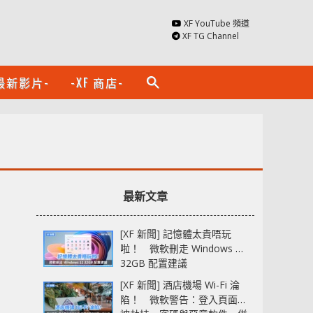
XF YouTube 頻道
XF TG Channel
最新影片-
-XF 商店-
search
最新文章
[XF 新聞] 記憶體太貴唔玩
啦！ 微軟刪走 Windows 11
32GB 配置建議
[XF 新聞] 酒店機場 Wi-Fi 淪
陷！ 微軟警告：登入頁面可