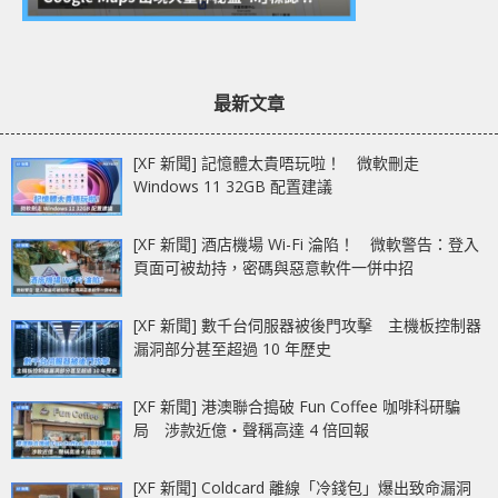
最新文章
[XF 新聞] 記憶體太貴唔玩啦！ 微軟刪走
Windows 11 32GB 配置建議
[XF 新聞] 酒店機場 Wi-Fi 淪陷！ 微軟警告：登入
頁面可被劫持，密碼與惡意軟件一併中招
[XF 新聞] 數千台伺服器被後門攻擊 主機板控制器
漏洞部分甚至超過 10 年歷史
[XF 新聞] 港澳聯合搗破 Fun Coffee 咖啡科研騙
局 涉款近億‧聲稱高達 4 倍回報
[XF 新聞] Coldcard 離線「冷錢包」爆出致命漏洞