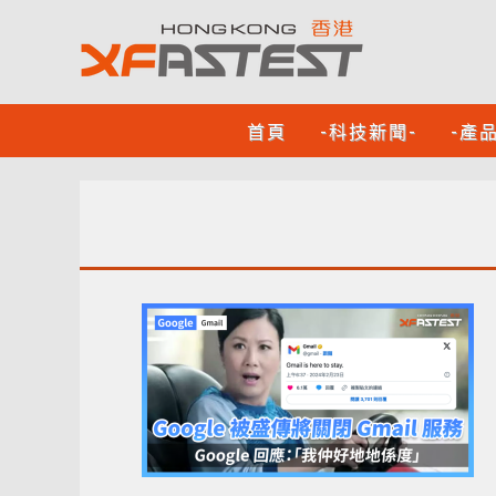
首頁
-科技新聞-
-產