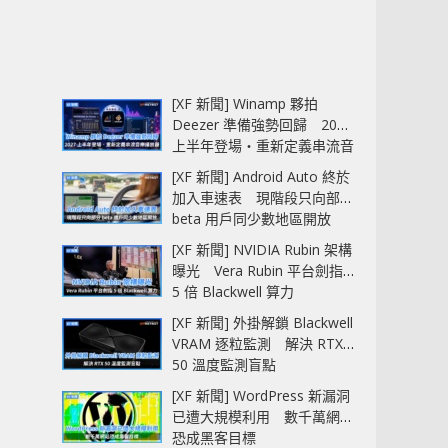
[XF 新聞] Winamp 夥拍
Deezer 準備強勢回歸 2027
上半年登場‧重新定義串流音
樂播放器
[XF 新聞] Android Auto 終於
加入車速表 現階段只向部分
beta 用戶同少數地區開放
[XF 新聞] NVIDIA Rubin 架構
曝光 Vera Rubin 平台劍指
5 倍 Blackwell 算力
[XF 新聞] 外掛解鎖 Blackwell
VRAM 逐粒監測 解決 RTX
50 溫度監測盲點
[XF 新聞] WordPress 新漏洞
已遭大規模利用 數千萬網站
恐成黑客目標