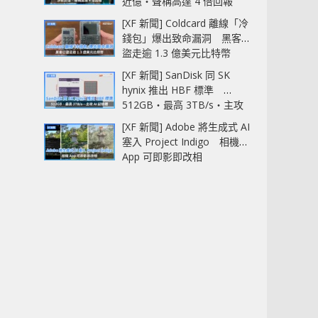
近億‧聲稱高達 4 倍回報
[XF 新聞] Coldcard 離線「冷
錢包」爆出致命漏洞 黑客已
盜走逾 1.3 億美元比特幣
[XF 新聞] SanDisk 同 SK
hynix 推出 HBF 標準
512GB‧最高 3TB/s‧主攻
AI 記憶體
[XF 新聞] Adobe 將生成式 AI
塞入 Project Indigo 相機
App 可即影即改相