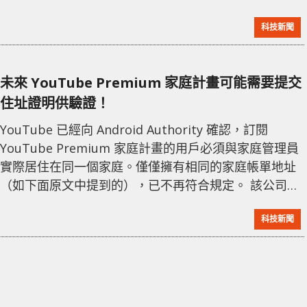
明顯是在開玩笑，但也有人沒有理解這個笑話，真的相
科技新聞
信了這項虛假的「公告」。 這迅速導致「Gmail」在週
四下午火速成為 Twitter/X 上的熱門話題，網友們通過
幽默、困惑和厭煩的更正來反應這一事件。事實上，
未來 YouTube Premium 家庭計畫可能需要提交
Gmail並不會關閉。 G
住址證明供驗證！
YouTube 已經向 Android Authority 確認，訂閱
YouTube Premium 家庭計畫的用戶必須與家庭管理員
實際居住在同一個家庭。僅僅擁有相同的家庭帳單地址
（如下面原文中提到的），已不再符合規定。 該公司還
表示，不需要其他形式的居住證明來證明你是 YouTube
科技新聞
Premium 家庭訂閱的一部分。該平台的系統「使用各種
信號來標記需要進行家庭計畫資格驗證的賬戶」，這可
能包括基於 IP 地址的限制。 YouTube Premium 允許
多達五名家庭成員共享無廣告