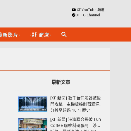
XF YouTube 頻道
XF TG Channel
最新影片-
-XF 商店-
search
最新文章
[XF 新聞] 數千台伺服器被後
門攻擊 主機板控制器漏洞部
分甚至超過 10 年歷史
[XF 新聞] 港澳聯合搗破 Fun
Coffee 咖啡科研騙局 涉款