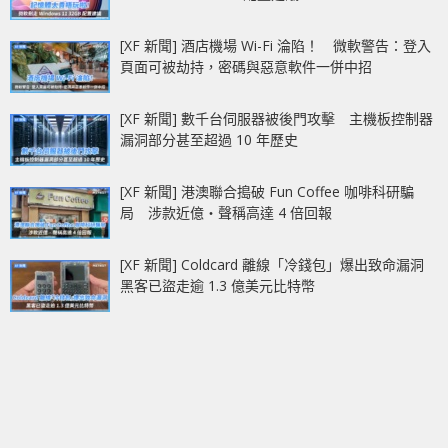
[XF 新聞] 酒店機場 Wi-Fi 淪陷！ 微軟警告：登入
頁面可被劫持，密碼與惡意軟件一併中招
[XF 新聞] 數千台伺服器被後門攻擊 主機板控制器
漏洞部分甚至超過 10 年歷史
[XF 新聞] 港澳聯合搗破 Fun Coffee 咖啡科研騙
局 涉款近億‧聲稱高達 4 倍回報
[XF 新聞] Coldcard 離線「冷錢包」爆出致命漏洞
黑客已盜走逾 1.3 億美元比特幣