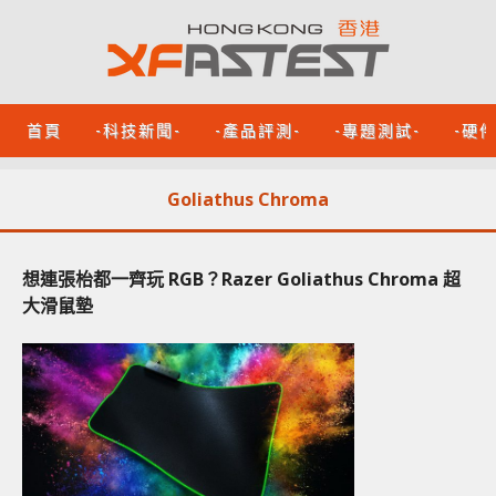
首頁
-科技新聞-
-產品評測-
-專題測試-
-硬
Goliathus Chroma
想連張枱都一齊玩 RGB？Razer Goliathus Chroma 超
大滑鼠墊