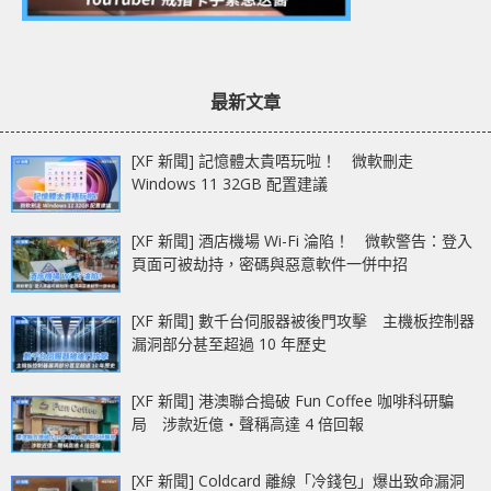
最新文章
[XF 新聞] 記憶體太貴唔玩啦！ 微軟刪走
Windows 11 32GB 配置建議
[XF 新聞] 酒店機場 Wi-Fi 淪陷！ 微軟警告：登入
頁面可被劫持，密碼與惡意軟件一併中招
[XF 新聞] 數千台伺服器被後門攻擊 主機板控制器
漏洞部分甚至超過 10 年歷史
[XF 新聞] 港澳聯合搗破 Fun Coffee 咖啡科研騙
局 涉款近億‧聲稱高達 4 倍回報
[XF 新聞] Coldcard 離線「冷錢包」爆出致命漏洞