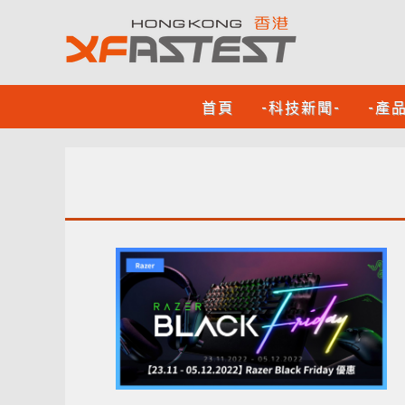
首頁
-科技新聞-
-產