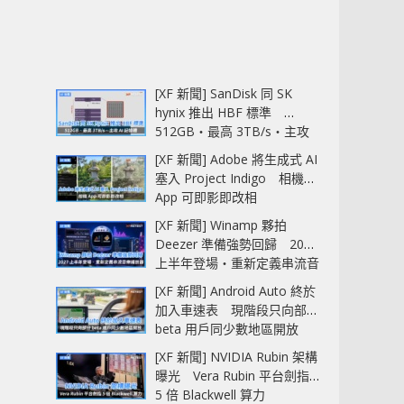
[XF 新聞] SanDisk 同 SK
hynix 推出 HBF 標準
512GB‧最高 3TB/s‧主攻
AI 記憶體
[XF 新聞] Adobe 將生成式 AI
塞入 Project Indigo 相機
App 可即影即改相
[XF 新聞] Winamp 夥拍
Deezer 準備強勢回歸 2027
上半年登場‧重新定義串流音
樂播放器
[XF 新聞] Android Auto 終於
加入車速表 現階段只向部分
beta 用戶同少數地區開放
[XF 新聞] NVIDIA Rubin 架構
曝光 Vera Rubin 平台劍指
5 倍 Blackwell 算力