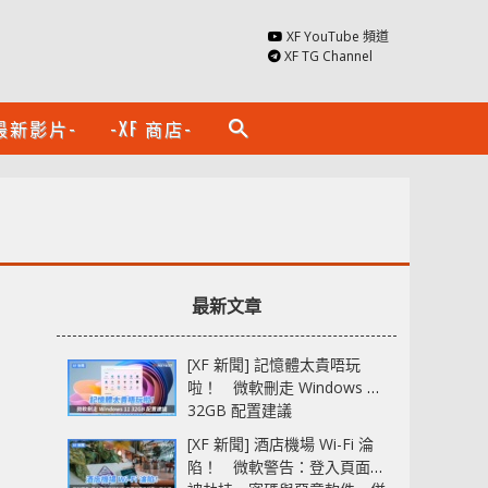
XF YouTube 頻道
XF TG Channel
最新影片-
-XF 商店-
search
最新文章
[XF 新聞] 記憶體太貴唔玩
啦！ 微軟刪走 Windows 11
32GB 配置建議
[XF 新聞] 酒店機場 Wi-Fi 淪
陷！ 微軟警告：登入頁面可