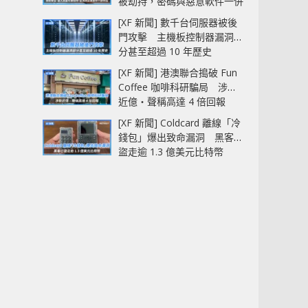
被劫持，密碼與惡意軟件一併
中招
[XF 新聞] 數千台伺服器被後
門攻擊 主機板控制器漏洞部
分甚至超過 10 年歷史
[XF 新聞] 港澳聯合搗破 Fun
Coffee 咖啡科研騙局 涉款
近億‧聲稱高達 4 倍回報
[XF 新聞] Coldcard 離線「冷
錢包」爆出致命漏洞 黑客已
盜走逾 1.3 億美元比特幣