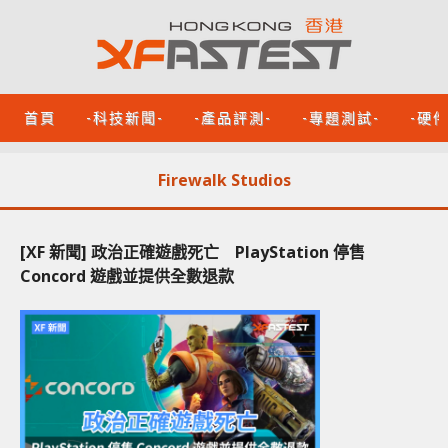
首頁
-科技新聞-
-產品評測-
-專題測試-
-硬
Firewalk Studios
[XF 新聞] 政治正確遊戲死亡 PlayStation 停售
Concord 遊戲並提供全數退款