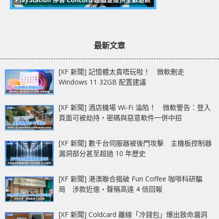
最新文章
[XF 新聞] 記憶體太貴唔玩啦！ 微軟刪走
Windows 11 32GB 配置建議
[XF 新聞] 酒店機場 Wi-Fi 淪陷！ 微軟警告：登入
頁面可被劫持，密碼與惡意軟件一併中招
[XF 新聞] 數千台伺服器被後門攻擊 主機板控制器
漏洞部分甚至超過 10 年歷史
[XF 新聞] 港澳聯合搗破 Fun Coffee 咖啡科研騙
局 涉款近億‧聲稱高達 4 倍回報
[XF 新聞] Coldcard 離線「冷錢包」爆出致命漏洞