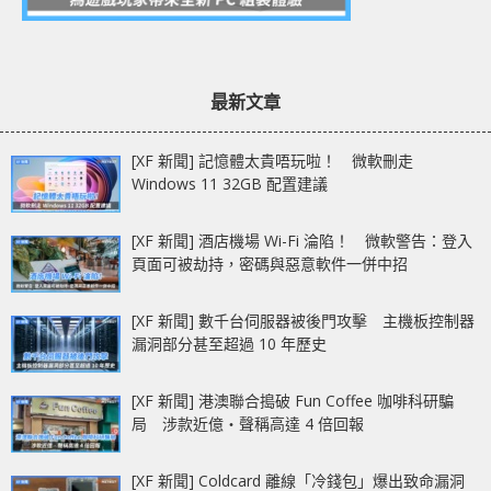
最新文章
[XF 新聞] 記憶體太貴唔玩啦！ 微軟刪走
Windows 11 32GB 配置建議
[XF 新聞] 酒店機場 Wi-Fi 淪陷！ 微軟警告：登入
頁面可被劫持，密碼與惡意軟件一併中招
[XF 新聞] 數千台伺服器被後門攻擊 主機板控制器
漏洞部分甚至超過 10 年歷史
[XF 新聞] 港澳聯合搗破 Fun Coffee 咖啡科研騙
局 涉款近億‧聲稱高達 4 倍回報
[XF 新聞] Coldcard 離線「冷錢包」爆出致命漏洞