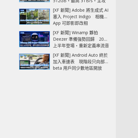
512GB‧最高 3TB/s‧主攻
AI 記憶體
[XF 新聞] Adobe 將生成式 AI
塞入 Project Indigo 相機
App 可即影即改相
[XF 新聞] Winamp 夥拍
Deezer 準備強勢回歸 2027
上半年登場‧重新定義串流音
樂播放器
[XF 新聞] Android Auto 終於
加入車速表 現階段只向部分
beta 用戶同少數地區開放