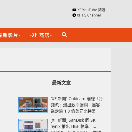
XF YouTube 頻道
XF TG Channel
最新影片-
-XF 商店-
search
最新文章
[XF 新聞] Coldcard 離線「冷
錢包」爆出致命漏洞 黑客已
盜走逾 1.3 億美元比特幣
[XF 新聞] SanDisk 同 SK
hynix 推出 HBF 標準