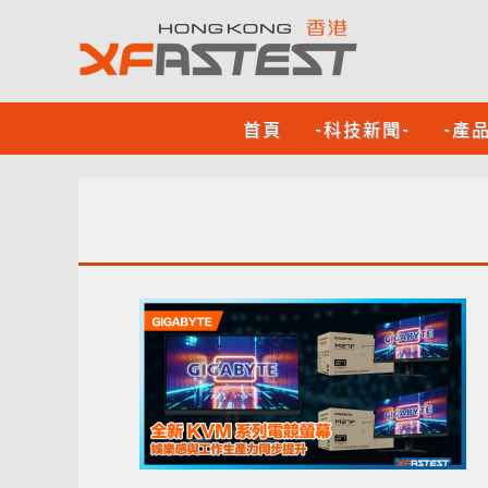
首頁
-科技新聞-
-產