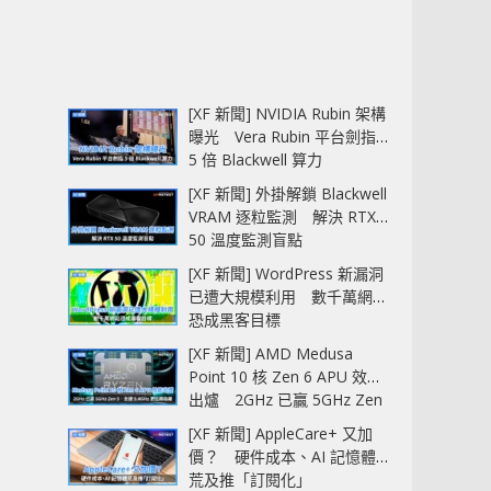
[XF 新聞] NVIDIA Rubin 架構
曝光 Vera Rubin 平台劍指
5 倍 Blackwell 算力
[XF 新聞] 外掛解鎖 Blackwell
VRAM 逐粒監測 解決 RTX
50 溫度監測盲點
[XF 新聞] WordPress 新漏洞
已遭大規模利用 數千萬網站
恐成黑客目標
[XF 新聞] AMD Medusa
Point 10 核 Zen 6 APU 效能
出爐 2GHz 已贏 5GHz Zen
5‧全速 5.4GHz 更拉開距離
[XF 新聞] AppleCare+ 又加
價？ 硬件成本、AI 記憶體
荒及推「訂閱化」