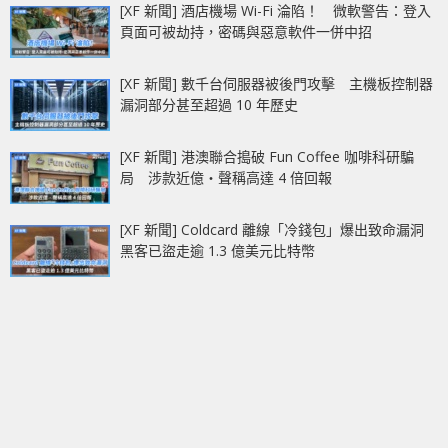
[XF 新聞] 酒店機場 Wi-Fi 淪陷！ 微軟警告：登入
頁面可被劫持，密碼與惡意軟件一併中招
[XF 新聞] 數千台伺服器被後門攻擊 主機板控制器
漏洞部分甚至超過 10 年歷史
[XF 新聞] 港澳聯合搗破 Fun Coffee 咖啡科研騙
局 涉款近億‧聲稱高達 4 倍回報
[XF 新聞] Coldcard 離線「冷錢包」爆出致命漏洞
黑客已盜走逾 1.3 億美元比特幣